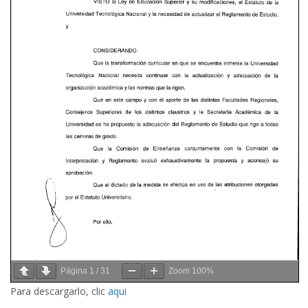
Página
1
/
31
Zoom
100%
Para descargarlo, clic
aqui