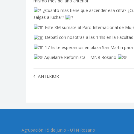
mismo mes del año anterior.
¿Cuánto más tiene que ascender esa cifra? ¿Cuá
salgas a luchar?
Este 8M súmate al Paro Internacional de Muje
Debatí con nosotras a las 14hs en la Faculta
17 hs te esperamos en plaza San Martín para
Aquelarre Reformista – MNR Rosario
ANTERIOR
Agrupación 15 de Junio - UTN Rosario